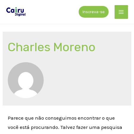
Ir
Inscreva-se
para
Mai
o
Men
conteúdo
Charles Moreno
Parece que não conseguimos encontrar o que
você está procurando. Talvez fazer uma pesquisa